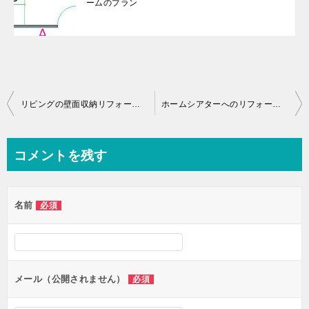
ームのプラン
投
リビングの壁面収納リフォームプランを固める４つのポイント
ホームシアターへのリフォーム計画。防音・視聴対策を忘れずに！
稿
ナ
コメントを残す
ビ
ゲ
名前
必須
ー
シ
ョ
ン
メール（公開されません）
必須