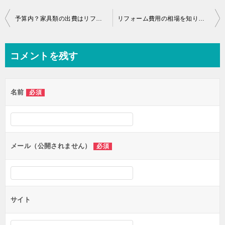
投
予算内？家具類の出費はリフォーム費用と一緒に考えよう
リフォーム費用の相場を知りたい【概算見積ならココで見て分かる】
稿
ナ
コメントを残す
ビ
ゲ
名前
必須
ー
シ
ョ
ン
メール（公開されません）
必須
サイト