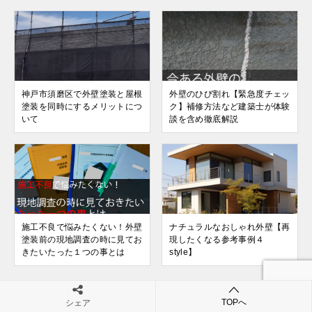
神戸市須磨区で外壁塗装と屋根
外壁のひび割れ【緊急度チェッ
塗装を同時にするメリットにつ
ク】補修方法など建築士が体験
いて
談を含め徹底解説
施工不良で悩みたくない！外壁
ナチュラルなおしゃれ外壁【再
塗装前の現地調査の時に見てお
現したくなる参考事例４
きたいたった１つの事とは
style】
TOPへ
シェア