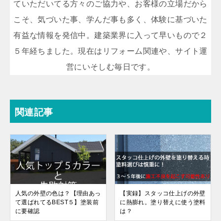
ていただいてる方々のご協力や、お客様の立場だから
こそ、気づいた事、学んだ事も多く、体験に基づいた
有益な情報を発信中。建築業界に入って早いもので２
５年経ちました。現在はリフォーム関連や、サイト運
営にいそしむ毎日です。
関連記事
人気の外壁の色は？【理由あっ
【実録】スタッコ仕上げの外壁
て選ばれてるBEST５】塗装前
に熱膨れ。塗り替えに使う塗料
に要確認
は？