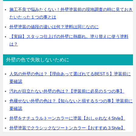
施工不良で悩みたくない！外壁塗装前の現地調査の時に見ておき
たいたった１つの事とは
外壁塗装の値段の違いは何？塗料は同じなのに
【実録】スタッコ仕上げの外壁に熱膨れ。塗り替えに使う塗料
は？
外壁の色で失敗しないために
人気の外壁の色は？【理由あって選ばれてるBEST５】塗装前に
要確認
汚れが目立たない外壁の色は？【塗装前に必見の５つの事】
色褪せない外壁の色は？【知らないと損する５つの事】塗装前に
要確認
外壁をナチュラルトーンカラーに塗装【おしゃれな４Style】
外壁塗装でクラシックなツートンカラー【おすすめ３Style】