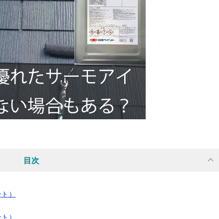
目次
ント）
ント）