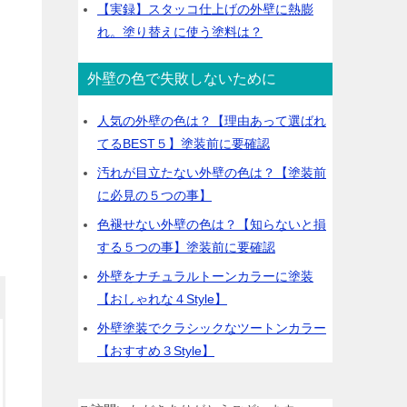
【実録】スタッコ仕上げの外壁に熱膨
れ。塗り替えに使う塗料は？
外壁の色で失敗しないために
人気の外壁の色は？【理由あって選ばれ
てるBEST５】塗装前に要確認
汚れが目立たない外壁の色は？【塗装前
に必見の５つの事】
色褪せない外壁の色は？【知らないと損
する５つの事】塗装前に要確認
外壁をナチュラルトーンカラーに塗装
【おしゃれな４Style】
外壁塗装でクラシックなツートンカラー
【おすすめ３Style】