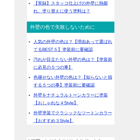
【実録】スタッコ仕上げの外壁に熱膨
れ。塗り替えに使う塗料は？
外壁の色で失敗しないために
人気の外壁の色は？【理由あって選ばれ
てるBEST５】塗装前に要確認
汚れが目立たない外壁の色は？【塗装前
に必見の５つの事】
色褪せない外壁の色は？【知らないと損
する５つの事】塗装前に要確認
外壁をナチュラルトーンカラーに塗装
【おしゃれな４Style】
外壁塗装でクラシックなツートンカラー
【おすすめ３Style】